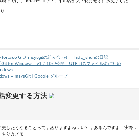
下では，TortoiseGitでファイル名が文字化けせずに扱えました．
たり
ise Gitとmsysgitの組み合わせ – hida_shunの日記
Git for Windows」v1.7.10が公開、UTF-8のファイル名に対応
ndows
indows – msysGit | Google グループ
括変更する方法
一括変更したくなることって，ありますよね．いや，あるんですよ，実際．
，やり方メモ．