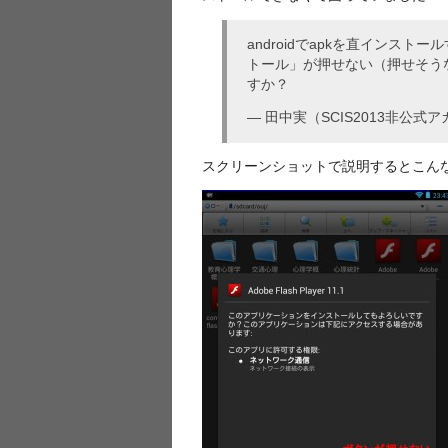
androidでapkを直イン
トール」が押せない（押せそう
すか？
— 田中実（SCIS2013非公式アカ
スクリーンショットで説明するとこん