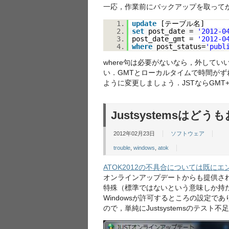
一応，作業前にバックアップを取ってか
1.
update
[テーブル名]
2.
set
post_date =
'2012-0
3.
post_date_gmt =
'2012-0
4.
where
post_status=
'publ
where句は必要がないなら，外して
い．GMTとローカルタイムで時間が
ように変更しましょう．JSTならGMT
Justsystemsはど
2012年02月23日
ソフトウェア
trouble
,
windows
,
atok
ATOK2012の不具合については既に
オンラインアップデートからも提供さ
特殊（標準ではないという意味しか持
Windowsが許可するところの設定であ
ので，単純にJustsystemsのテ