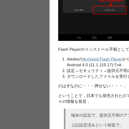
Flash Playerのインストール手順とし
Adobeの
Archived Flash Player
から
Android 4.0 (11.1.115.17)でok．
設定→セキュリティ→提供元不明
ダウンロードしたファイルを実行
のはずなのに・・・押せない・・・．
ということで，日本でも発売されたの
ャの情報を発見．
端末の設定で、提供元不明のア
上記設定済みという前提で。