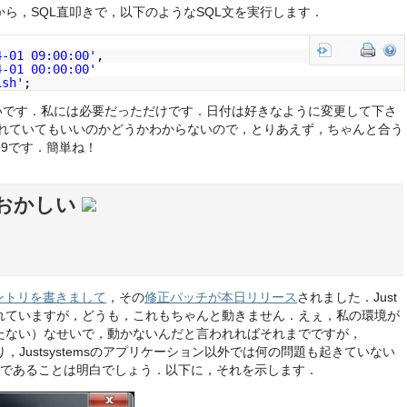
ら，SQL直叩きで，以下のようなSQL文を実行します．
4-01 09:00:00'
,
4-01 00:00:00'
ish'
;
いいです．私には必要だっただけです．日付は好きなように変更して下さ
ずれていてもいいのかどうかわからないので，とりあえず，ちゃんと合う
+9です．簡単ね！
うもおかしい
エントリを書きまして
，その
修正パッチが本日リリース
されました．Just
れていますが，どうも，これもちゃんと動きません．えぇ，私の環境が
たない）なせいで，動かないんだと言われればそれまでですが，
り，Justsystemsのアプリケーション以外では何の問題も起きていない
スト不足であることは明白でしょう．以下に，それを示します．