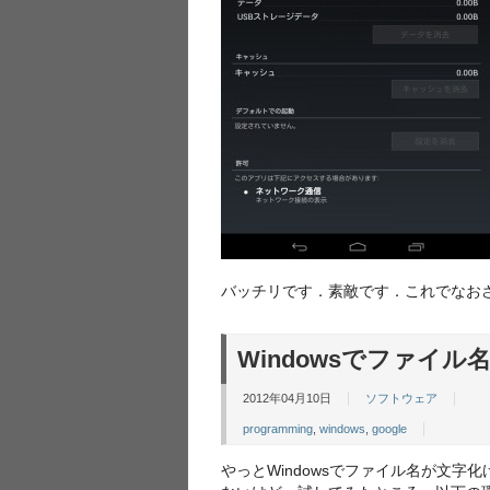
バッチリです．素敵です．これでなおさ
Windowsでファイル
2012年04月10日
ソフトウェア
programming
,
windows
,
google
やっとWindowsでファイル名が文字