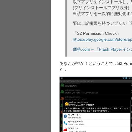
以下アプリをインストールし、SY
(プリインストールアプリ以外)
当該アプリを一次的に無効化す
要は上記権限を持つアプリが「
「S2 Permission Check」
https://play.google.com/store/
価格.com – 『Flash Player
あなたが神か！ということで，S2 Per
た．