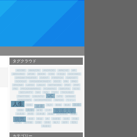
タグクラウド
ADOBE
AMAZON
ANDROID
APACHE
AR
ARDUINO
ATOK
BOOK
CSS
C言語
DOCOMO
DREAM THEATER
EVENT
FIREFOX
GADGET
GOOGLE
GREASEMONKEY
IEICE
IPA
IPAD
IPHONE
LATEX
LINUX
NETWORK
PDF
PHP
PKI
PROGRAMMING
ROAMING
SAKURA
SCIS
SECURITY
SKI
SQL
TIPS
TROUBLE
UC
TWITTER
UBUNTU
VPS
WIMAX
WINDOWS
WORDPRESS
YAHOO
ワイン
人生
医療
余暇
免許
動物
動画
健康
放送大学
大学
回路
家電
工作
文房具
料理
日本酒
検索
正規表現
画像
病気
発表
税金
肉
自家製
自然
行政
言葉
証明書
試験
資格
輸入
雑学
電気
高速化
カテゴリー