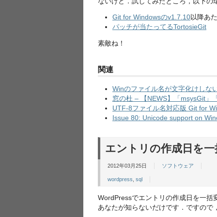
ないけど．試してみたところ，以下の環境
Git for Windowsのv1.7.10
以降あ
パッチが当たってるTortosieGit
素敵ね！
関連
Winのファイル名が文字化けしないTorto
窓の杜 – 【NEWS】「msysGit」「
UTF-8ファイル名対応版 Git for Wi
Issue 80: Unicode support on W
エントリの作成日を一
2012年03月25日
ソフトウェア
wordpress
,
sql
WordPressでエントリの作成日を
あなたが知らないだけです．ですので