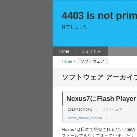
4403 is not prim
終了しました
Home
ふぁくたん
Home
>
ソフトウェア
ソフトウェア アーカイ
Nexus7にFlash P
2012年10月07日
ソフトウェア
adobe
,
trouble
,
android
Nexus7は日本で発売されるだいぶ前か
ストールできなくて困っていました．