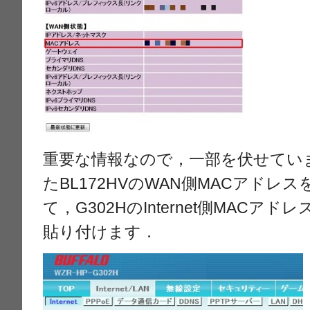
重要な情報なので，一部を伏せてい
たBL172HVのWAN側MACアドレ
て，G302HのInternet側MACア
貼り付けます．