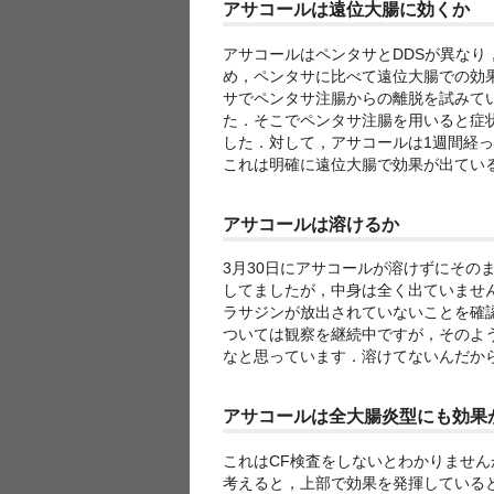
アサコールは遠位大腸に効くか
アサコールはペンタサとDDSが異な
め，ペンタサに比べて遠位大腸での効
サでペンタサ注腸からの離脱を試みて
た．そこでペンタサ注腸を用いると症
した．対して，アサコールは1週間経
これは明確に遠位大腸で効果が出てい
アサコールは溶けるか
3月30日にアサコールが溶けずにその
してましたが，中身は全く出ていません
ラサジンが放出されていないことを確認
ついては観察を継続中ですが，そのよ
なと思っています．溶けてないんだか
アサコールは全大腸炎型にも効果
これはCF検査をしないとわかりませ
考えると，上部で効果を発揮している