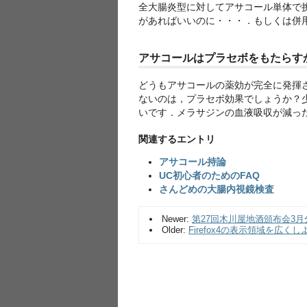
全大腸炎型に対してアサコール単体で
があればいいのに・・・．もしくは併
アサコールはプラセボをもたらす
どうもアサコールの薬効が完全に発揮
ないのは，プラセボ効果でしょうか？
いです．メラサジンの血液吸収が減っ
関連するエントリ
アサコール持論
UC初心者のためのFAQ
さんどめの大腸内視鏡検査
Newer:
第27回木川屋地酒頒布会3月
Older:
Firefox4の表示領域を広くし