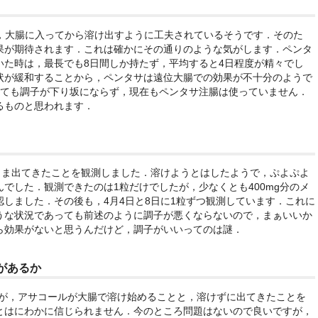
り，大腸に入ってから溶け出すように工夫されているそうです．そのた
果が期待されます．これは確かにその通りのような気がします．ペンタ
いた時は，最長でも8日間しか持たず，平均すると4日程度が精々でし
状が緩和することから，ペンタサは遠位大腸での効果が不十分のようで
っても調子が下り坂にならず，現在もペンタサ注腸は使っていません．
るものと思われます．
まま出てきたことを観測しました．溶けようとはしたようで，ぷよぷよ
でした．観測できたのは1粒だけでしたが，少なくとも400mg分のメ
しました．その後も，4月4日と8日に1粒ずつ観測しています．これに
うな状況であっても前述のように調子が悪くならないので，まぁいいか
ら効果がないと思うんだけど，調子がいいってのは謎．
があるか
んが，アサコールが大腸で溶け始めることと，溶けずに出てきたことを
とはにわかに信じられません．今のところ問題はないので良いですが，