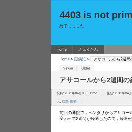
4403 is not prim
終了しました
Home
ふぁくたん
Home
>
闘病記
>
アサコールから2週間
Newer
Older
アサコールから2週間の
投稿: 2011年04月08日 19:51
更新: 2011年04月
uc
,
病気
,
医療
前回の通院で，ペンタサからアサコー
変わって2週間が経過したので，経過