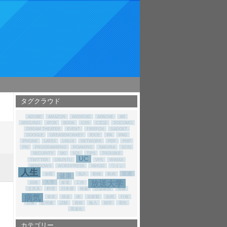
タグクラウド
ADOBE
AMAZON
ANDROID
APACHE
AR
ARDUINO
ATOK
BOOK
CSS
C言語
DOCOMO
DREAM THEATER
EVENT
FIREFOX
GADGET
GOOGLE
GREASEMONKEY
IEICE
IPA
IPAD
IPHONE
LATEX
LINUX
NETWORK
PDF
PHP
PKI
PROGRAMMING
ROAMING
SAKURA
SCIS
SECURITY
SKI
SQL
TIPS
TROUBLE
UC
TWITTER
UBUNTU
VPS
WIMAX
WINDOWS
WORDPRESS
YAHOO
ワイン
人生
医療
余暇
免許
動物
動画
健康
放送大学
大学
回路
家電
工作
文房具
料理
日本酒
検索
正規表現
画像
病気
発表
税金
肉
自家製
自然
行政
言葉
証明書
試験
資格
輸入
雑学
電気
高速化
カテゴリー