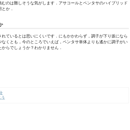
挑むのは難しそうな気がします．アサコールとペンタサのハイブリッド
用とか．
か
されているとは思いにくいです．にもかかわらず，調子が下り坂になら
少なくとも，今のところでいえば，ペンタサ単体よりも遙かに調子がい
たからでしょうか？わかりません．
分
よう