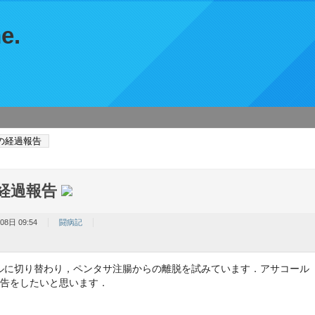
e.
の経過報告
経過報告
08日 09:54
闘病記
ルに切り替わり，ペンタサ注腸からの離脱を試みています．アサコール
報告をしたいと思います．