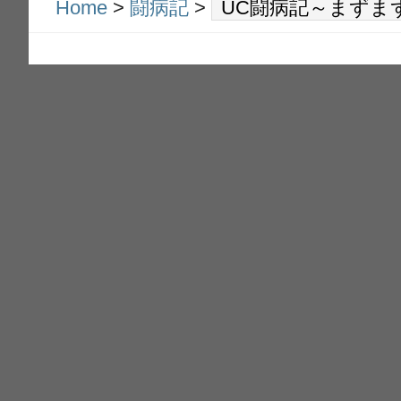
Home
>
闘病記
>
UC闘病記～まずま