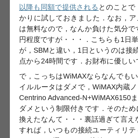
以降も同額で提供される
とのことで
かりに試しておきました．なお，ア
は無料なので，なんか負けた気分です
円程度ですが・・・．こちらも1日
が，SBMと違い，1日というのは接
点から24時間です．お財布に優しい
で，こっちはWiMAXならなんでも
イルルータはダメで，WiMAX内蔵
Centrino Advanced-N+WiMAX6
ダメという制限付きです．そのために
換えたなんて・・・裏話過ぎて言え
すれば，いつもの接続ユーティリティか