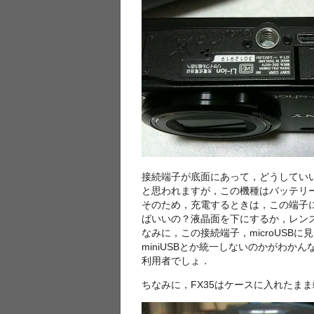
接続端子が底面にあって，どうしてい
と思われますが，この機種はバッテリ
そのため，充電するときは，この端子
ばいいの？液晶面を下にするか，レン
なみに，この接続端子，microUSBに
miniUSBとか統一しないのかがわ
利用者でしょ．
ちなみに，FX35はケースに入れたま