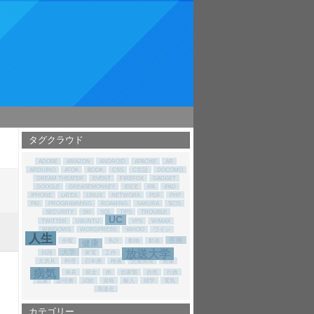
タグクラウド
ADOBE
AMAZON
ANDROID
APACHE
AR
ARDUINO
ATOK
BOOK
CSS
C言語
DOCOMO
DREAM THEATER
EVENT
FIREFOX
GADGET
GOOGLE
GREASEMONKEY
IEICE
IPA
IPAD
IPHONE
LATEX
LINUX
NETWORK
PDF
PHP
PKI
PROGRAMMING
ROAMING
SAKURA
SCIS
SECURITY
SKI
SQL
TIPS
TROUBLE
UC
TWITTER
UBUNTU
VPS
WIMAX
WINDOWS
WORDPRESS
YAHOO
ワイン
人生
医療
余暇
免許
動物
動画
健康
放送大学
大学
回路
家電
工作
文房具
料理
日本酒
検索
正規表現
画像
病気
発表
税金
肉
自家製
自然
行政
言葉
証明書
試験
資格
輸入
雑学
電気
高速化
カテゴリー