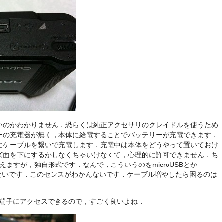
いのかわかりません．恐らくは純正アクセサリのクレイドルを使うため
ーの充電器が無く，本体に給電することでバッテリーが充電できます．
にケーブルを繋いで充電します．充電中は本体をどうやって置いておけ
ズ面を下にするかしなくちゃいけなくて，心理的に許可できません．ち
見えますが，独自形式です．なんで，こういうのをmicroUSBとか
かんないです．このセンスがわかんないです．ケーブル増やしたら困るのは
ま端子にアクセスできるので，すごく良いよね．