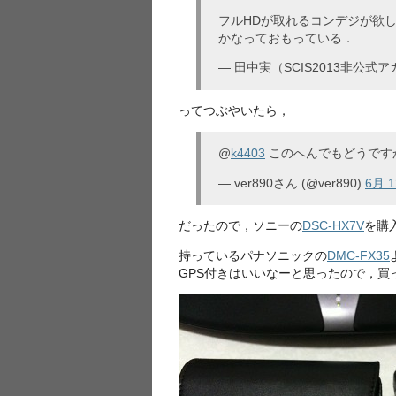
フルHDが取れるコンデジが欲
かなっておもっている．
— 田中実（SCIS2013非公式アカ
ってつぶやいたら，
@
k4403
このへんでもどうで
— ver890さん (@ver890)
6月 1
だったので，ソニーの
DSC-HX7V
を購
持っているパナソニックの
DMC-FX35
GPS付きはいいなーと思ったので，買