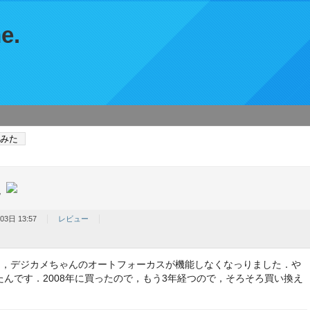
e.
てみた
た
03日 13:57
レビュー
1に行った際に，デジカメちゃんのオートフォーカスが機能しなくなっりました．や
んです．2008年に買ったので，もう3年経つので，そろそろ買い換え