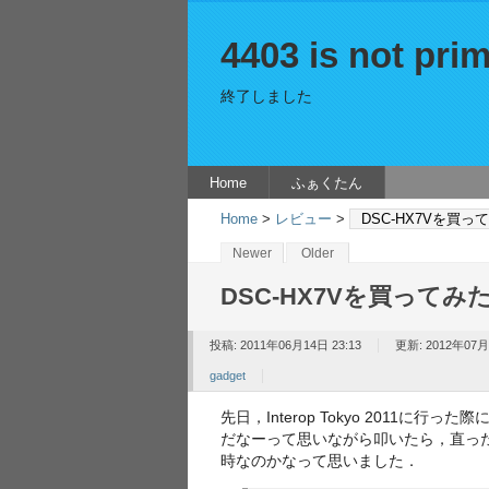
4403 is not prim
終了しました
Home
ふぁくたん
Home
>
レビュー
>
DSC-HX7Vを買っ
Newer
Older
DSC-HX7Vを買ってみ
投稿: 2011年06月14日 23:13
更新: 2012年07月
gadget
先日，Interop Tokyo 201
だなーって思いながら叩いたら，直った
時なのかなって思いました．