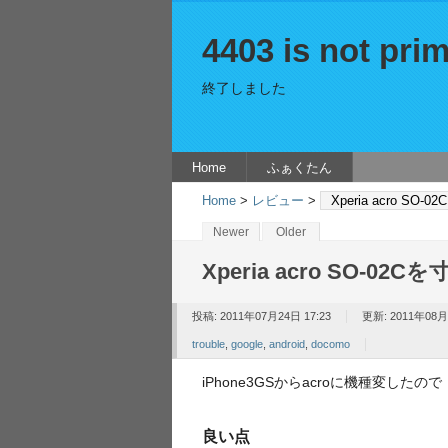
4403 is not prim
終了しました
Home
ふぁくたん
Home
>
レビュー
>
Xperia acro SO
Newer
Older
Xperia acro SO-02
投稿: 2011年07月24日 17:23
更新: 2011年08月
trouble
,
google
,
android
,
docomo
iPhone3GSからacroに機種変した
良い点