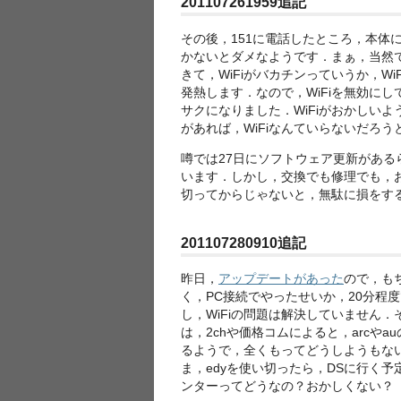
201107261959追記
その後，151に電話したところ，本体
かないとダメなようです．まぁ，当然
きて，WiFiがバカチンっていうか，W
発熱します．なので，WiFiを無効に
サクになりました．WiFiがおかしいよ
があれば，WiFiなんていらないだろ
噂では27日にソフトウェア更新があ
います．しかし，交換でも修理でも，お
切ってからじゃないと，無駄に損をす
201107280910追記
昨日，
アップデートがあった
ので，も
く，PC接続でやったせいか，20分程
し，WiFiの問題は解決していません．
は，2chや価格コムによると，arcや
るようで，全くもってどうしようもな
ま，edyを使い切ったら，DSに行く
ンターってどうなの？おかしくない？