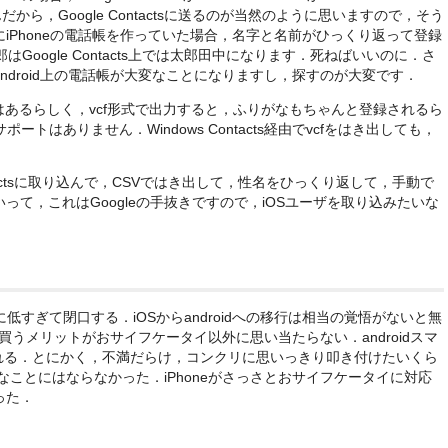
んだから，Google Contactsに送るのが当然のように思いますので，そう
iPhoneの電話帳を作っていた場合，名字と名前がひっくり返って登録
はGoogle Contacts上では太郎田中になります．死ねばいいのに．さ
ndroid上の電話帳が大変なことになりますし，探すのが大変です．
はあるらしく，vcf形式で出力すると，ふりがなもちゃんと登録されるら
ートはありません．Windows Contacts経由でvcfをはき出しても，
ntactsに取り込んで，CSVではき出して，性名をひっくり返して，手動で
て，これはGoogleの手抜きですので，iOSユーザを取り込みたいな
りに低すぎて閉口する．iOSからandroidへの移行は相当の覚悟がないと無
を買うメリットがおサイフケータイ以外に思い当たらない．androidスマ
れる．とにかく，不満だらけ，コンクリに思いっきり叩き付けたいくら
こんなことにはならなかった．iPhoneがさっさとおサイフケータイに対応
った．