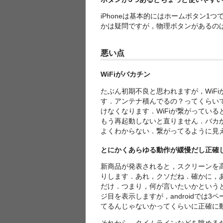
iPhoneは基本的にはホームボタン1つ
かは疑問ですが，物理ボタンがあるの
悪い点
WiFiがバカチン
たぶん初期不良と思われますが，WiF
す．アンテナ積んでるの？ってくらいで
けなくなります．WiFiが繋がっている
もう再起動しないと直りません．バカかと
よくわからない．繋がってるように見
とにかくあらゆる動作が緩慢だし正確
新商品が発表されると，スクリーンを
りします．あれ，クソだね．確かに，
だけ．つまり，何が言いたいかというと
ジ目を表示しますが，androidでは
てるんじゃないかってくらいに正確に