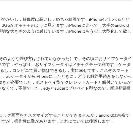
でかいし，解像度は高いし，めちゃ綺麗です．iPhone4と比べるとど
GSがオモチャのように見えます．iPhoneに比べて，大半のandroid
切な大きさのように感じています．iPhoneはもう少し大型化して欲し
の頃はそのような呼び方はされていなかった）で，その頃におサイフケータイ
復活です．やっぱり，おサイフケータイはメチャクチャ便利です．ケータ
れるし，コンビニで買い物はできるし，実に幸せです．これぞスマート
．auケータイからiPhoneにしたときに，どうも解約手続きをしなかっ
発行手続きが必要でした．ポストペイ型でクレジットカードと紐付いているか
くて，不便でした．edyとsuicaはプリペイド型なので，新規登録扱
やロック画面をカスタマイズすることができませんが，androidは余裕で
ですが，操作性に難があります．これについては後述します．