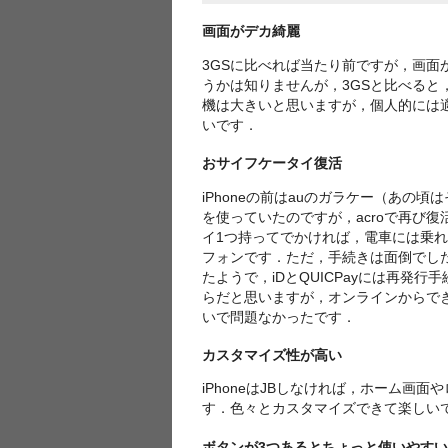
画面がデカ綺麗
3GSに比べれば当たり前ですが，画面が
うかは知りませんが，3GSと比べると，3
機は大きいと思いますが，個人的には適
いです．
おサイフケータイ復活
iPhoneの前はauのガラケー（あ
を使っていたのですが，acroで再び
イ1つ持ってでかければ，電車には乗
フォンです．ただ，手続きは面倒でした
たようで，iDとQUICPayには再
らだと思いますが，オンラインからできな
いで問題なかったです．
カスタマイズ性が高い
iPhoneはJBしなければ，ホーム画面
す．色々とカスタマイズできて楽しい
ボタンが3つあるとちょっと使いやすい