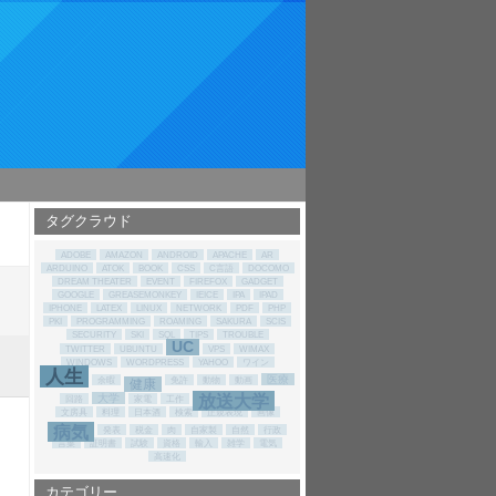
タグクラウド
ADOBE
AMAZON
ANDROID
APACHE
AR
ARDUINO
ATOK
BOOK
CSS
C言語
DOCOMO
DREAM THEATER
EVENT
FIREFOX
GADGET
GOOGLE
GREASEMONKEY
IEICE
IPA
IPAD
IPHONE
LATEX
LINUX
NETWORK
PDF
PHP
PKI
PROGRAMMING
ROAMING
SAKURA
SCIS
SECURITY
SKI
SQL
TIPS
TROUBLE
UC
TWITTER
UBUNTU
VPS
WIMAX
WINDOWS
WORDPRESS
YAHOO
ワイン
人生
医療
余暇
免許
動物
動画
健康
放送大学
大学
回路
家電
工作
文房具
料理
日本酒
検索
正規表現
画像
病気
発表
税金
肉
自家製
自然
行政
言葉
証明書
試験
資格
輸入
雑学
電気
高速化
カテゴリー