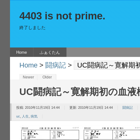
4403 is not prime.
終了しました
Home
ふぁくたん
Home
>
闘病記
>
UC闘病記～寛解期
Newer
Older
UC闘病記～寛解期初の血液
投稿: 2010年11月19日 14:44
更新: 2010年11月19日 14:44
闘病記
uc
,
人生
,
病気