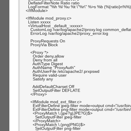
  DeflateFilterNote Ratio ratio

  LogFormat "%h %l %u %t \"%r\" %>s %b (%{ratio}n%%)
</IfModule>

<IfModule mod_proxy.c>

  Listen xxxxx

  <VirtualHost _default_:xxxxx>

    CustomLog /var/log/apache2/proxy.log common_deflat
    ErrorLog /var/log/apache2/proxy_error.log

    ProxyRequests On

    ProxyVia Block

    <Proxy *>

      Order deny,allow

      Deny from all

      AuthType Digest

      AuthName "ProxyAuth"

      AuthUserFile /etc/apache2/.prxpswd

      Require valid-user

      Satisfy any

      AddDefaultCharset Off

      SetOutputFilter DEFLATE

    </Proxy>

    <IfModule mod_ext_filter.c>

      ExtFilterDefine jpeg-filter mode=output cmd="/usr/bin/
      ExtFilterDefine png-filter mode=output cmd="/usr/bin/
      <ProxyMatch \.(jpe?g|JPE?G)$>

        SetOutputFilter jpeg-filter

      </ProxyMatch>

      <ProxyMatch \.(png|PNG)$>

        SetOutputFilter png-filter
