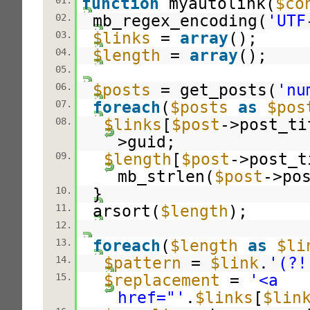
function
myautolink(
$co
01.
mb_regex_encoding(
'UTF
02.
$links
=
array
();
03.
$length
=
array
();
04.
05.
$posts
= get_posts(
'nu
06.
foreach
(
$posts
as
$pos
07.
$links
[
$post
->post_t
08.
>guid;
$length
[
$post
->post_t
09.
mb_strlen(
$post
->po
}
10.
arsort(
$length
);
11.
12.
foreach
(
$length
as
$li
13.
$pattern
=
$link
.
'(?!
14.
$replacement
=
'<a
15.
href="'
.
$links
[
$lin