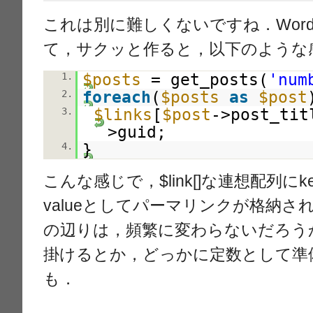
これは別に難しくないですね．Wordp
て，サクッと作ると，以下のような
$posts
= get_posts(
'num
1.
foreach
(
$posts
as
$post
2.
$links
[
$post
->post_ti
3.
>guid;
}
4.
こんな感じで，$link[]な連想配列に
valueとしてパーマリンクが格納
の辺りは，頻繁に変わらないだろう
掛けるとか，どっかに定数として準
も．