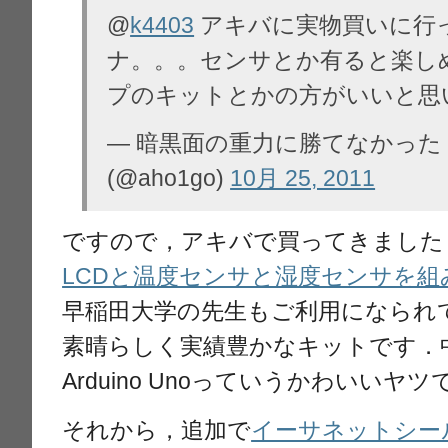
@
k4403
アキバに実物買いに行
ナ。。。センサとか有ると楽し
プのキットとかの方がいいと思
— 暗黒面の重力に勝てなかった
(@aho1go)
10月 25, 2011
ですので，アキバで買ってきました
LCDと温度センサと湿度センサを
早稲田大学の先生もご利用になられ
素晴らしく実績豊かなキットです．中身
Arduino Unoっていうかわいいヤツ
それから，追加で
イーサネットシー