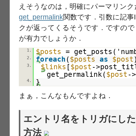
えそうなのは，明確にパーマリンク
get_permalink
関数です．引数に記事
クが返ってくるそうです．ですので
が有力でしょうか．
$posts
= get_posts('num
1.
foreach
(
$posts
as
$post
2.
$links
[
$post
->post_tit
3.
get_permalink(
$post
-
}
4.
まぁ，こんなもんですよね．
エントリ名をトリガにした
方法