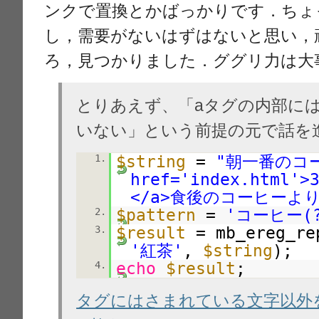
ンクで置換とかばっかりです．ちょ
し，需要がないはずはないと思い，
ろ，見つかりました．ググリ力は大
とりあえず、「aタグの内部に
いない」という前提の元で話を
$string
=
"朝一番のコ
1.
href='index.htm
</a>食後のコーヒーよ
$pattern
=
'コーヒー(?!
2.
$result
= mb_ereg_re
3.
'紅茶'
,
$string
);
echo
$result
;
4.
タグにはさまれている文字以外を置