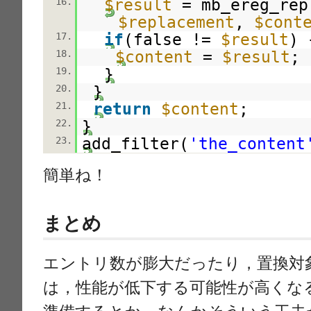
$result
= mb_ereg_rep
16.
$replacement
,
$cont
if
(false !=
$result
) 
17.
$content
=
$result
;
18.
}
19.
}
20.
return
$content
;
21.
}
22.
add_filter(
'the_content
23.
簡単ね！
まとめ
エントリ数が膨大だったり，置換対
は，性能が低下する可能性が高くな